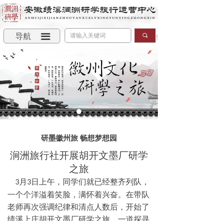
导航
끀
끠
研墨徽州旅 畅想梦想园
涧洲旅行社开展胡开文墨厂研学
之旅
月
日上午，同学们就已经整齐列队，
3
3
一个个洋溢着笑脸，满怀着兴奋。在带队
老师再次强调纪律和清点人数后，开始了
绩溪上庄胡开文墨厂研学之旅，一道探寻