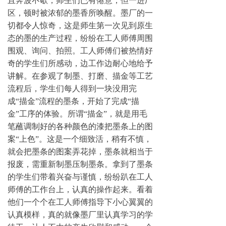
且奔波不歇，师生们已有倦意，但一进厂
区，顿时被浓郁的墨香所唤醒。墨厂的一
切都令人惊奇，这是师生第一次见到原生
态的墨的生产过程，纷纷在工人师傅周围
围观、询问、拍照。工人师傅们被热情好
奇的学生们所感动，边工作边耐心地给予
讲解。在参观了制墨、打磨、描金等工艺
流程后，学生们每人得到一块没用完
成“描金”流程的墨条，开始了完成“描
金”工序的体验。所谓“描金”，就是用毛
笔蘸调制好的各种颜色的漆把墨条上的图
案“上色”。这是一个细致活，稍有不慎，
就会把墨条的图案弄花掉，墨条就相当于
报废，需重新制墨压制墨条。拿到了墨条
的学生们带着兴奋与谨慎，纷纷趴在工人
师傅的工作台上，认真的操作起来。看着
他们一个个在工人师傅指导下小心翼翼的
认真模样，真的就像墨厂里认真学习的学