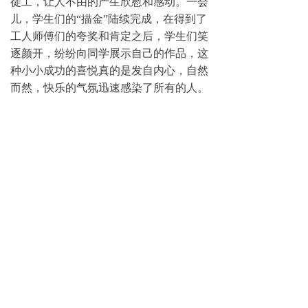
徒工，让人不由的产生欣慰和感动。一会
儿，学生们的“描金”陆续完成，在得到了
工人师傅们的夸奖和肯定之后，学生们笑
逐颜开，纷纷向同学展示自己的作品，这
种小小成功的喜悦真的是发自内心，自然
而然，快乐的气氛迅速感染了所有的人。
涧洲旅行社的徽文化研学旅行活动已持
续开展多年。由于组织有序，管理细致，
研学旅行的质量和体验感不断得到提升，
受到了学生和家长的一致赞誉。今后，我
们将会继续开展研学旅行活动，不断丰富
和改进研学内容和方式，进一步丰富学生
的学习途径和学习内容，让学生在研学旅
行活动中有更多的的亲身体验和参与互
动，为学生的成长开辟更广阔的学习空
间。