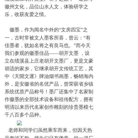
徽州文化，品位山水人文，体验研学之
乐，收获友爱之情。
徽墨，作为闻名中外的“文房四宝”之
一，古时常被文人墨客所喜，曾云：“有
佳墨者，犹如名将之有良马也。”而今天
我们参观的徽墨佳品——胡开文墨
，设
立在绩溪县上庄老胡开文墨厂，更是文豪
胡适的家乡，它继承胡开文传统工艺，其
中《天開文運》牌油烟书画墨，畅销海内
外，是安徽省的名优产品，曾荣获省乡镇
系统优质产品称号！墨厂还集中了名家制
作徽墨的全部技术设备和祖传配方，拥有
明清以来历代名家创作雕刻的珍贵墨模七
千八百多个品种。
老师和同学们虽然乘车而来，但因天热