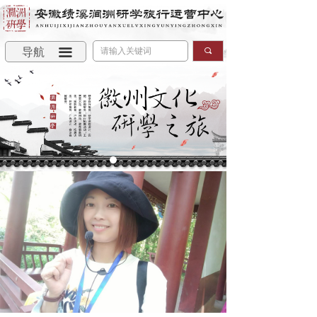
导航
끀
끠