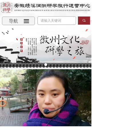
导航
끀
끠